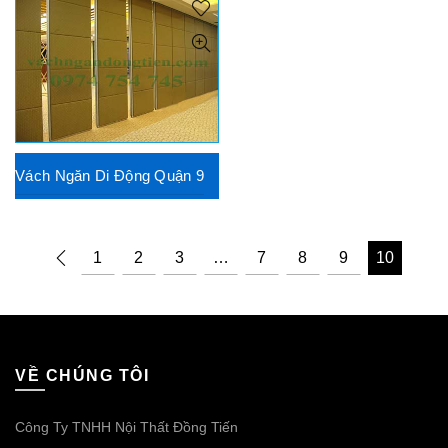
Vách Ngăn Di Động Quận 9
1
2
3
…
7
8
9
10
VỀ CHÚNG TÔI
Công Ty TNHH Nội Thất Đồng Tiến