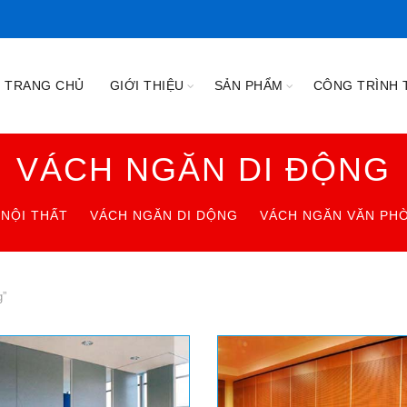
TRANG CHỦ
GIỚI THIỆU
SẢN PHẨM
CÔNG TRÌNH T
VÁCH NGĂN DI ĐỘNG
NỘI THẤT
VÁCH NGĂN DI DỘNG
VÁCH NGĂN VĂN PH
g”