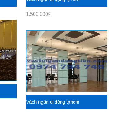
1.500.000
₫
Vách ngăn di động tphcm