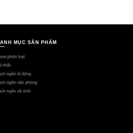
ANH MỤC SẢN PHẨM
ưa phân loại
i thất
ch ngăn di dộng
ách ngăn văn phòng
ch ngăn vệ sinh