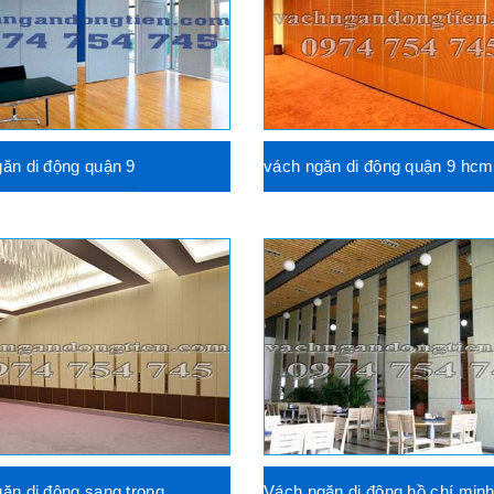
ăn di động quận 9
vách ngăn di động quận 9 hcm
ăn di động sang trọng
Vách ngăn di động hồ chí min