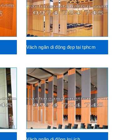
Vách ngăn di động đẹp tại tphcm
h
Vách ngăn di động lợi ích