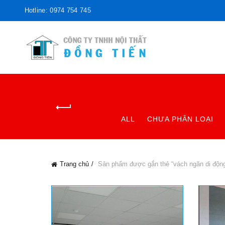
Hotline: 0974 754 745
ALL
CHƯA PHÂN LOẠI
Trang chủ
Sản phẩm được gắn thẻ “vách ngăn di độn