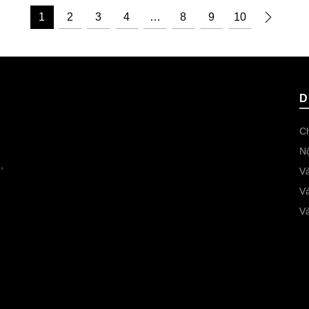
1
2
3
4
…
8
9
10
D
Ch
Nộ
,
Vá
V
.
Vá