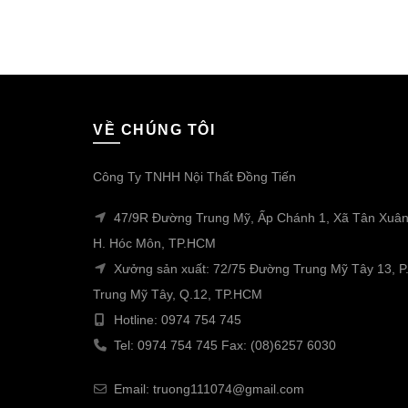
VỀ CHÚNG TÔI
Công Ty TNHH Nội Thất Đồng Tiến
47/9R Đường Trung Mỹ, Ấp Chánh 1, Xã Tân Xuân
H. Hóc Môn, TP.HCM
Xưởng sản xuất: 72/75 Đường Trung Mỹ Tây 13, P
Trung Mỹ Tây, Q.12, TP.HCM
Hotline: 0974 754 745
Tel: 0974 754 745 Fax: (08)6257 6030
Email: truong111074@gmail.com