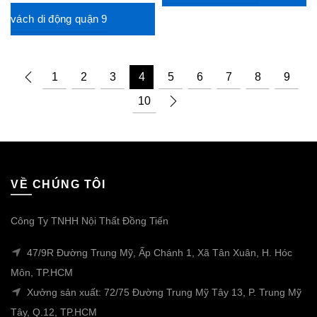
vách di động quận 9
1
2
3
4
5
6
7
8
9
10
VỀ CHÚNG TÔI
Công Ty TNHH Nội Thất Đồng Tiến
47/9R Đường Trung Mỹ, Ấp Chánh 1, Xã Tân Xuân, H. Hóc
Môn, TP.HCM
Xưởng sản xuất: 72/75 Đường Trung Mỹ Tây 13, P. Trung Mỹ
Tây, Q.12, TP.HCM