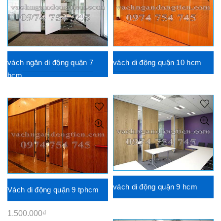
vách ngăn di động quận 7
vách di động quận 10 hcm
hcm
vách di động quận 9 hcm
Vách di động quận 9 tphcm
1.500.000
₫