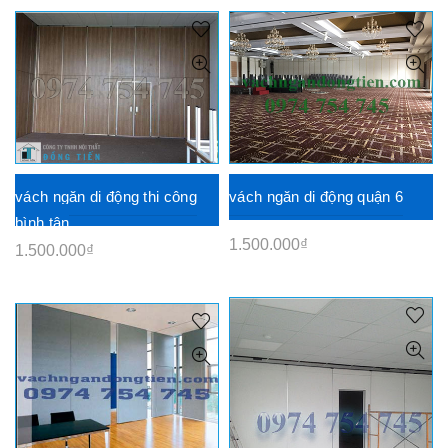
vách ngăn di động thi công
vách ngăn di động quận 6
bình tân
1.500.000
₫
1.500.000
₫