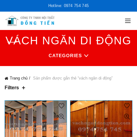
Hotline: 0974 754 745
VÁCH NGĂN DI ĐỘNG
CATEGORIES
Trang chủ
Sản phẩm được gắn thẻ “vách ngăn di động”
Filters