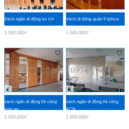
Vách ngăn di động lợi ích
Vách di động quận 9 tphcm
1.500.000
₫
1.500.000
₫
vách ngăn di động thi công
vách ngăn di động thi công
long an
KCN
1.500.000
₫
1.500.000
₫