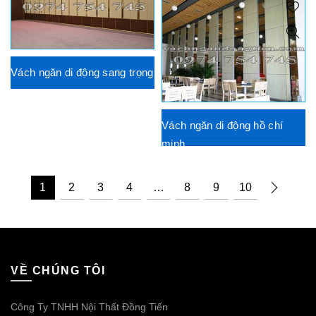
Vách ngăn di động sang trọng
Vách ngăn di động hồ chí
minh
1
2
3
4
…
8
9
10
VỀ CHÚNG TÔI
Công Ty TNHH Nội Thất Đồng Tiến