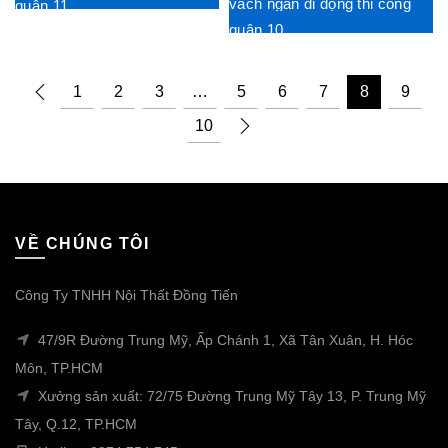
vách ngăn di động thi công
quận 11
quận 10
1
2
3
…
5
6
7
8
9
10
VỀ CHÚNG TÔI
Công Ty TNHH Nội Thất Đồng Tiến
47/9R Đường Trung Mỹ, Ấp Chánh 1, Xã Tân Xuân, H. Hóc
Môn, TP.HCM
Xưởng sản xuất: 72/75 Đường Trung Mỹ Tây 13, P. Trung Mỹ
Tây, Q.12, TP.HCM