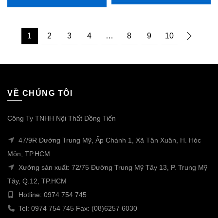
1
2
3
4
…
8
9
10
VỀ CHÚNG TÔI
Công Ty TNHH Nội Thất Đồng Tiến
47/9R Đường Trung Mỹ, Ấp Chánh 1, Xã Tân Xuân, H. Hóc
Môn, TP.HCM
Xưởng sản xuất: 72/75 Đường Trung Mỹ Tây 13, P. Trung Mỹ
Tây, Q.12, TP.HCM
Hotline: 0974 754 745
Tel: 0974 754 745 Fax: (08)6257 6030