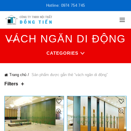
Hotline: 0974 754 745
VÁCH NGĂN DI ĐỘNG
CATEGORIES
Trang chủ
Sản phẩm được gắn thẻ “vách ngăn di động”
Filters