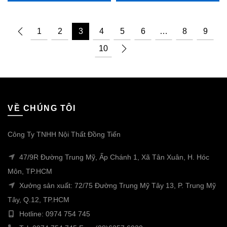
1
2
3
4
5
6
…
8
9
10
VỀ CHÚNG TÔI
Công Ty TNHH Nội Thất Đồng Tiến
47/9R Đường Trung Mỹ, Ấp Chánh 1, Xã Tân Xuân, H. Hóc
Môn, TP.HCM
Xưởng sản xuất: 72/75 Đường Trung Mỹ Tây 13, P. Trung Mỹ
Tây, Q.12, TP.HCM
Hotline: 0974 754 745