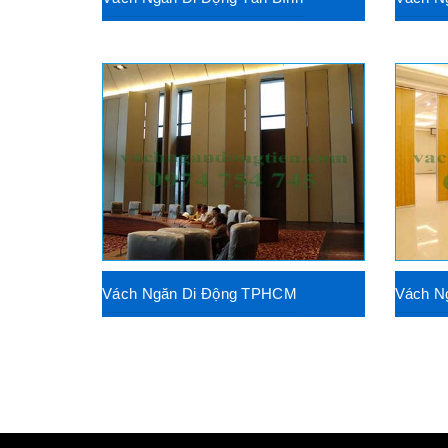
Vách Ngăn Di Động TPHCM
Vách N