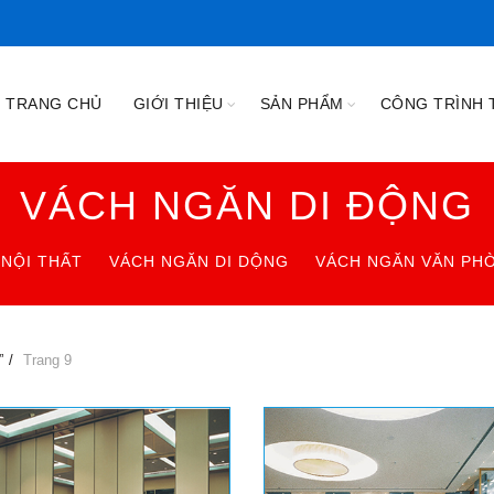
TRANG CHỦ
GIỚI THIỆU
SẢN PHẨM
CÔNG TRÌNH T
VÁCH NGĂN DI ĐỘNG
NỘI THẤT
VÁCH NGĂN DI DỘNG
VÁCH NGĂN VĂN PH
”
Trang 9