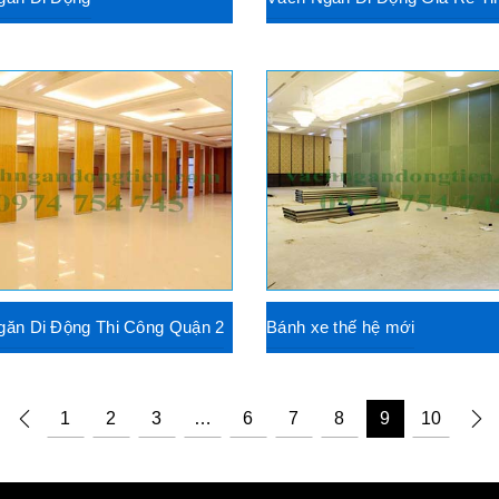
găn Di Động Thi Công Quận 2
Bánh xe thế hệ mới
1
2
3
…
6
7
8
9
10