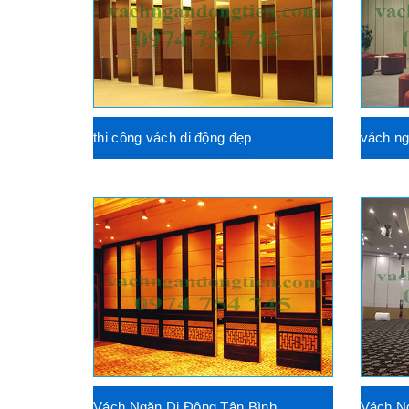
thi công vách di động đẹp
vách ng
Vách Ngăn Di Động Tân Bình
Vách N