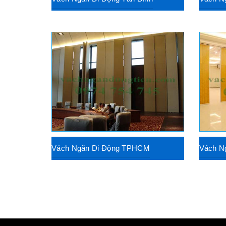
Vách Ngăn Di Động TPHCM
Vách N