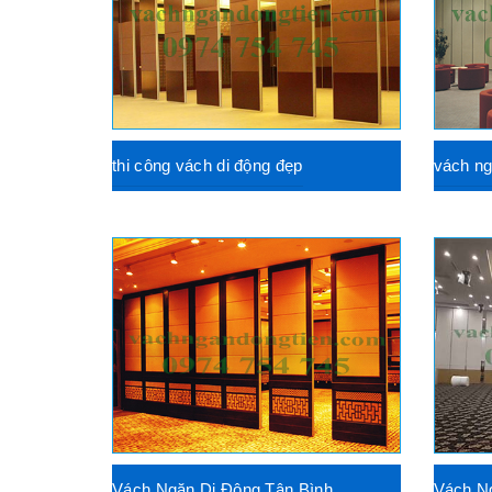
thi công vách di động đẹp
vách ng
Vách Ngăn Di Động Tân Bình
Vách N