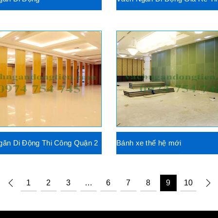
găn Di Động Thi Công Quận 2
Bánh xe thế hệ mới
1
2
3
…
6
7
8
9
10