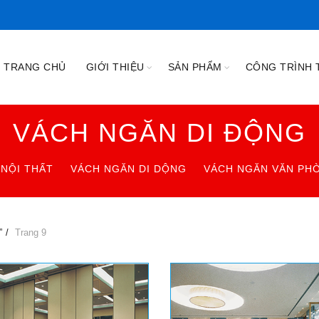
TRANG CHỦ
GIỚI THIỆU
SẢN PHẨM
CÔNG TRÌNH T
VÁCH NGĂN DI ĐỘNG
NỘI THẤT
VÁCH NGĂN DI DỘNG
VÁCH NGĂN VĂN PH
”
Trang 9