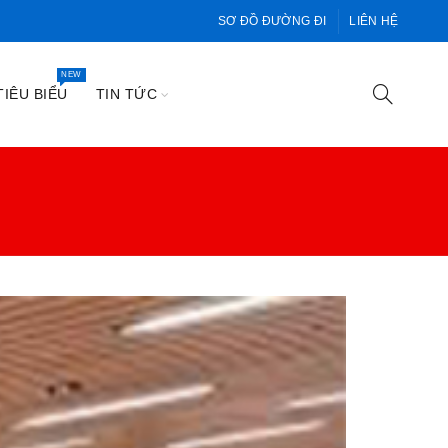
SƠ ĐỒ ĐƯỜNG ĐI
LIÊN HỆ
NEW
IÊU BIỂU
TIN TỨC