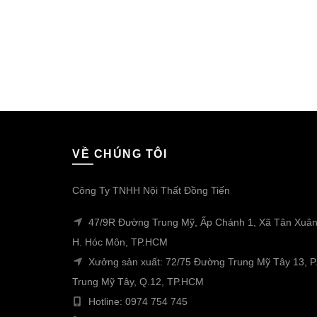
VỀ CHÚNG TÔI
Công Ty TNHH Nội Thất Đồng Tiến
47/9R Đường Trung Mỹ, Ấp Chánh 1, Xã Tân Xuân
H. Hóc Môn, TP.HCM
Xưởng sản xuất: 72/75 Đường Trung Mỹ Tây 13, P
Trung Mỹ Tây, Q.12, TP.HCM
Hotline: 0974 754 745