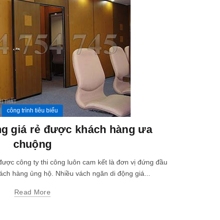
công trình tiêu biểu
ng giá rẻ được khách hàng ưa
chuộng
thi côn
ược công ty thi công luôn cam kết là đơn vị đứng đầu
ch hàng ủng hộ. Nhiều vách ngăn di động giá...
công trình 
để sản 
Read More