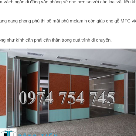
 vách ngăn di động văn phòng sẽ nhẹ hơn so với các loại vật liệu k
đang dạng phong phú thi bề mặt phủ melamin còn giúp cho gỗ MFC việc
 như kính cần phải cẩn thận trong quá trình di chuyển.