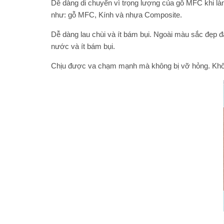
Dễ dàng di chuyển vì trọng lượng của gỗ MFC khi làm
như: gỗ MFC, Kính và nhựa Composite.
Dễ dàng lau chùi và ít bám bụi. Ngoài màu sắc đẹp 
nước và ít bám bụi.
Chịu được va chạm mạnh mà không bị vỡ hỏng. Không