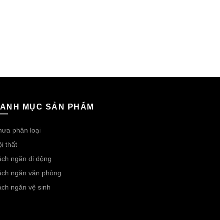
ANH MỤC SẢN PHẨM
ưa phân loại
i thất
ch ngăn di dộng
ách ngăn văn phòng
ch ngăn vệ sinh