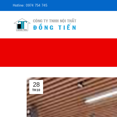
Hotline: 0974 754 745
28
TH10