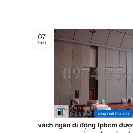
07
TH11
công trình tiêu biểu
vách ngăn di động tphcm được