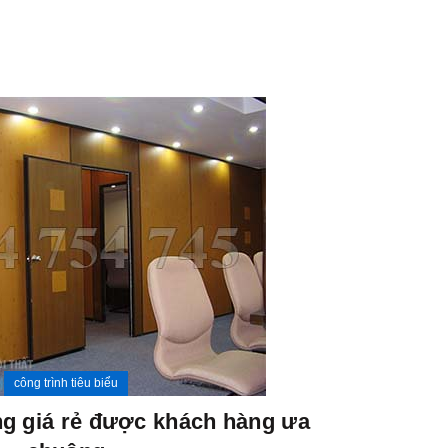
06
TH11
công trình tiêu biểu
ng giá rẻ được khách hàng ưa