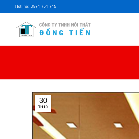
Hotline: 0974 754 745
30
TH10