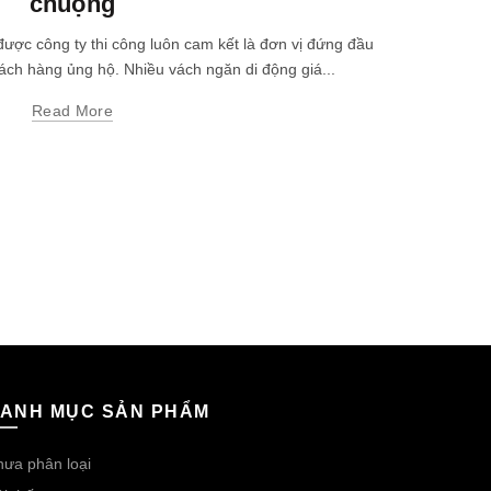
chuộng
thi côn
ược công ty thi công luôn cam kết là đơn vị đứng đầu
ch hàng ủng hộ. Nhiều vách ngăn di động giá...
công trình 
để sản 
Read More
ANH MỤC SẢN PHẨM
ưa phân loại