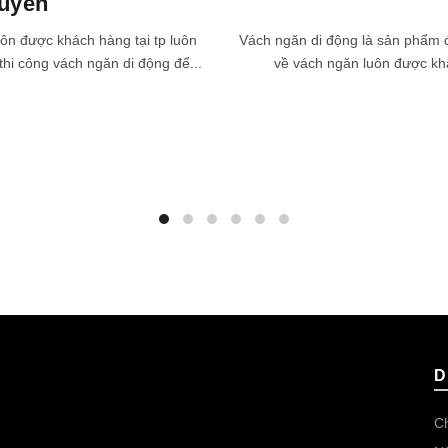
huyển
uôn được khách hàng tại tp luôn
Vách ngăn di động là sản phẩm đ
thi công vách ngăn di động để...
về vách ngăn luôn được khá
D
Ch