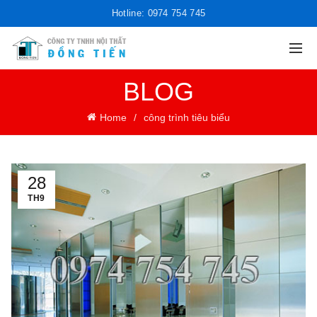
Hotline: 0974 754 745
BLOG
Home
công trình tiêu biểu
28
TH9