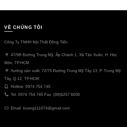
VỀ CHÚNG TÔI
Công Ty TNHH Nội Thất Đồng Tiến
47/9R Đường Trung Mỹ, Ấp Chánh 1, Xã Tân Xuân, H. Hóc
Môn, TP.HCM
Xưởng sản xuất: 72/75 Đường Trung Mỹ Tây 13, P. Trung Mỹ
Tây, Q.12, TP.HCM
Hotline: 0974 754 745
Tel: 0974 754 745 Fax: (08)6257 6030
Email: truong111074@gmail.com