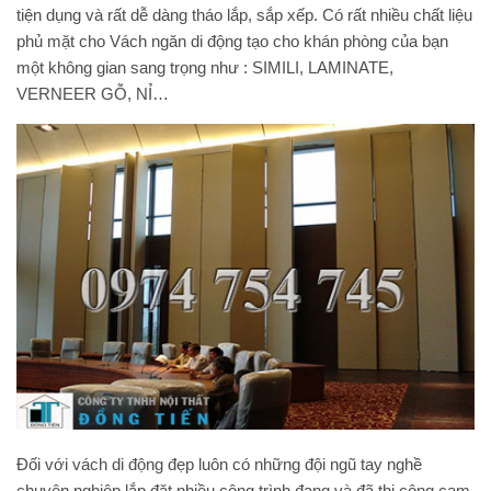
tiện dụng và rất dễ dàng tháo lắp, sắp xếp. Có rất nhiều chất liệu
phủ mặt cho Vách ngăn di động tạo cho khán phòng của bạn
một không gian sang trọng như : SIMILI, LAMINATE,
VERNEER GỖ, NỈ…
Đối với
vách di động đẹp
luôn có những đội ngũ tay nghề
chuyên nghiệp,lắp đặt nhiều công trình đang và đã thi công cam