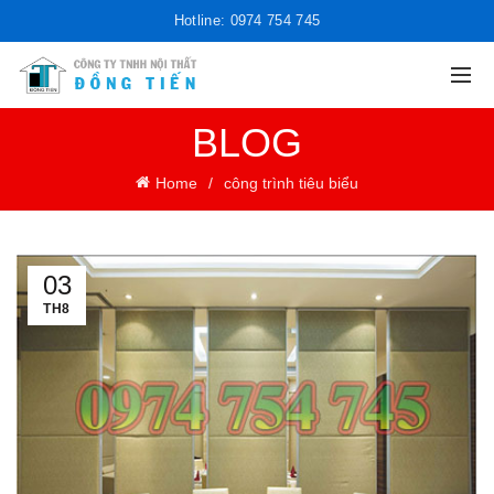
Hotline: 0974 754 745
BLOG
Home
công trình tiêu biểu
03
TH8