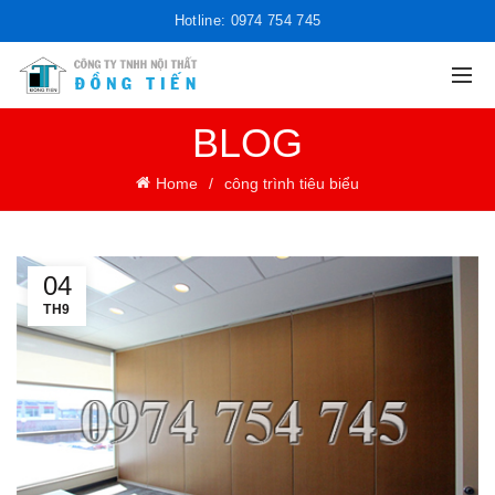
Hotline: 0974 754 745
BLOG
Home
công trình tiêu biểu
04
TH9