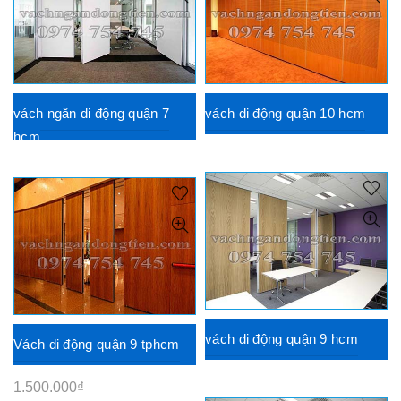
vách ngăn di động quận 7
vách di động quận 10 hcm
hcm
vách di động quận 9 hcm
Vách di động quận 9 tphcm
1.500.000
₫