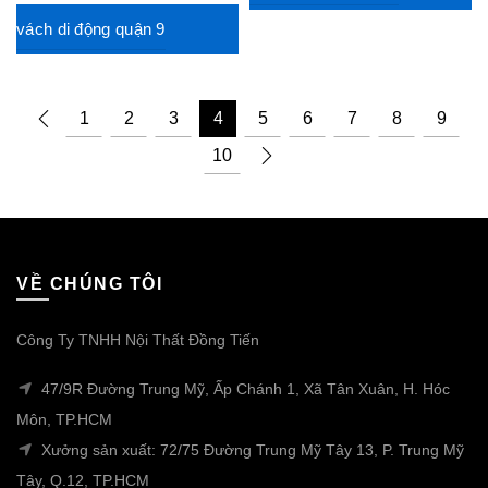
vách di động quận 9
1
2
3
4
5
6
7
8
9
10
VỀ CHÚNG TÔI
Công Ty TNHH Nội Thất Đồng Tiến
47/9R Đường Trung Mỹ, Ấp Chánh 1, Xã Tân Xuân, H. Hóc
Môn, TP.HCM
Xưởng sản xuất: 72/75 Đường Trung Mỹ Tây 13, P. Trung Mỹ
Tây, Q.12, TP.HCM