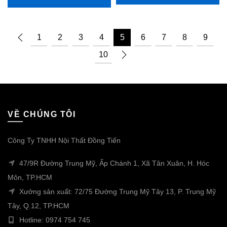
1
2
3
4
5
6
7
8
9
10
VỀ CHÚNG TÔI
Công Ty TNHH Nội Thất Đồng Tiến
47/9R Đường Trung Mỹ, Ấp Chánh 1, Xã Tân Xuân, H. Hóc
Môn, TP.HCM
Xưởng sản xuất: 72/75 Đường Trung Mỹ Tây 13, P. Trung Mỹ
Tây, Q.12, TP.HCM
Hotline: 0974 754 745