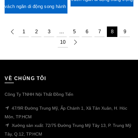
vách ngăn di động song hành
1
2
3
…
5
6
7
8
9
10
VỀ CHÚNG TÔI
Công Ty TNHH Nội Thất Đồng Tiến
47/9R Đường Trung Mỹ, Ấp Chánh 1, Xã Tân Xuân, H. Hóc
Môn, TP.HCM
Xưởng sản xuất: 72/75 Đường Trung Mỹ Tây 13, P. Trung Mỹ
Tây, Q.12, TP.HCM