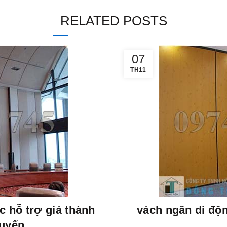
RELATED POSTS
07
TH11
 hỗ trợ giá thành
vách ngăn di độ
huyển