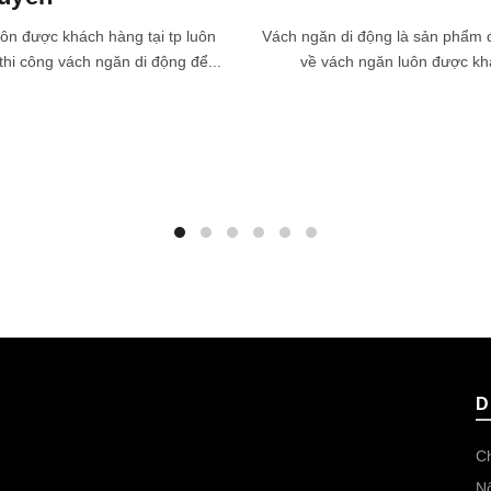
uôn được khách hàng tại tp luôn
Vách ngăn di động là sản phẩm đ
thi công vách ngăn di động để...
về vách ngăn luôn được khá
D
Ch
Nộ