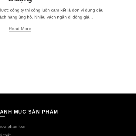
ược công ty thi công luôn cam kết là đơn vị đứng đầu
ch hàng ủng hộ. Nhiều vách ngăn di động giá...
công trình 
để sản 
Read More
ANH MỤC SẢN PHẨM
ưa phân loại
i thất