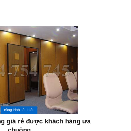
06
TH11
công trình tiêu biểu
ng giá rẻ được khách hàng ưa
chuộng
thi côn