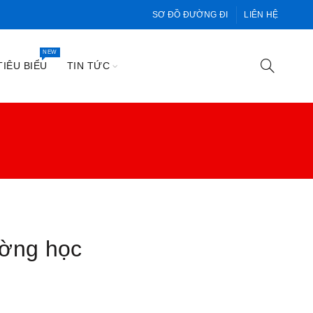
SƠ ĐỒ ĐƯỜNG ĐI
LIÊN HỆ
NEW
IÊU BIỂU
TIN TỨC
ường học
n