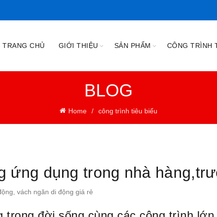
TRANG CHỦ
GIỚI THIỆU
SẢN PHẨM
CÔNG TRÌNH T
BLOG
Home
công trình tiêu biểu
g ứng dụng trong nhà hàng,tr
động
,
vách ngăn di động giá rẻ
 trong đời sống cùng các công trình lớ