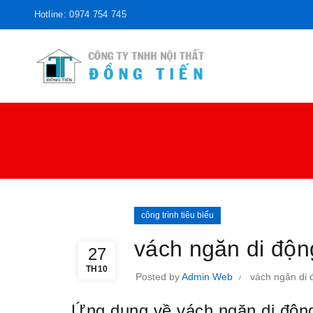
Hotline: 0974 754 745
công trình tiêu biểu
vách ngăn di độn
27
TH10
Posted by
Admin Web
vách ngăn di 
Ứng dụng về vách ngăn di động