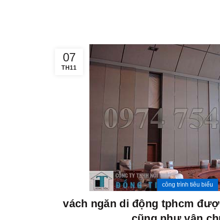
07
TH11
công trình tiêu biểu
vách ngăn di động tphcm được
cũng như vận c