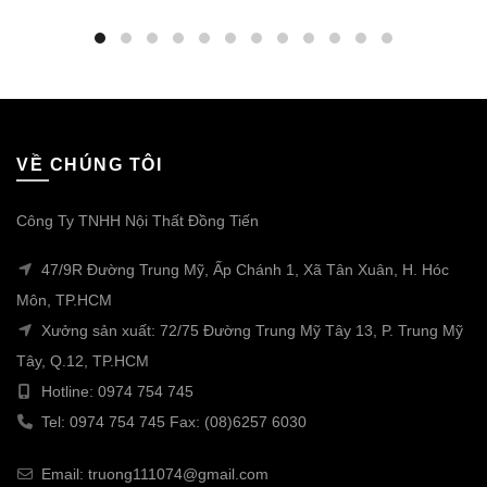
VỀ CHÚNG TÔI
Công Ty TNHH Nội Thất Đồng Tiến
47/9R Đường Trung Mỹ, Ấp Chánh 1, Xã Tân Xuân, H. Hóc
Môn, TP.HCM
Xưởng sản xuất: 72/75 Đường Trung Mỹ Tây 13, P. Trung Mỹ
Tây, Q.12, TP.HCM
Hotline: 0974 754 745
Tel: 0974 754 745 Fax: (08)6257 6030
Email: truong111074@gmail.com