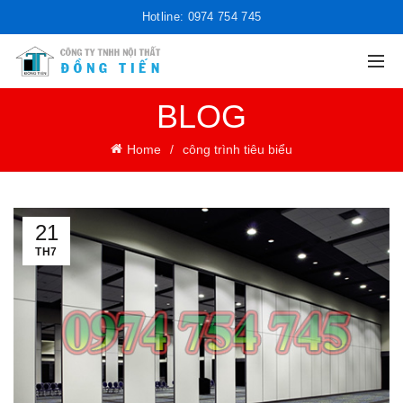
Hotline: 0974 754 745
BLOG
Home
công trình tiêu biểu
21
TH7